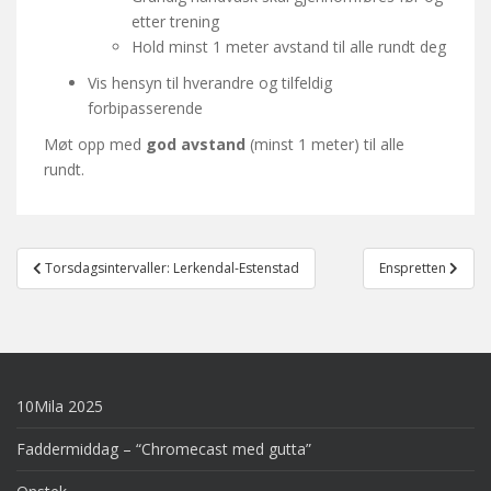
etter trening
Hold minst 1 meter avstand til alle rundt deg
Vis hensyn til hverandre og tilfeldig
forbipasserende
Møt opp med
god avstand
(minst 1 meter) til alle
rundt.
Post
Torsdagsintervaller: Lerkendal-Estenstad
Enspretten
navigation
10Mila 2025
Faddermiddag – “Chromecast med gutta”