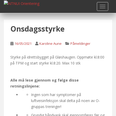
S
TOGGLE
k
i
p
Onsdagsstyrke
t
o
m
16/05/2021
Karoline Aune
Påmeldinger
a
i
n
Styrke på idrettsbygget på Gløshaugen. Oppmøte kl.8:00
c
på TPM og start styrke kl.8:20. Max 10 stk
o
n
Alle må lese gjennom og følge disse
t
retningslinjene:
e
n
Ingen som har symptomer på
t
luftveisinfeksjon skal delta på noen av O-
gruppas treninger!
Grundig håndvask skal gjennomføres før og