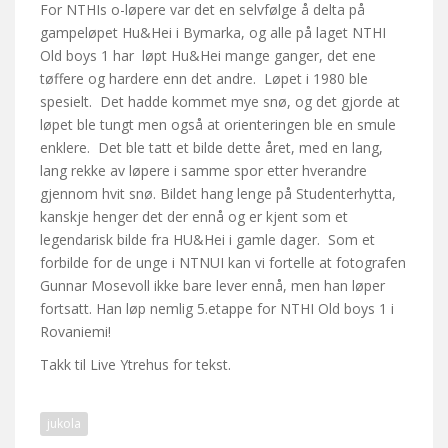
For NTHIs o-løpere var det en selvfølge å delta på
gampeløpet Hu&Hei i Bymarka, og alle på laget NTHI
Old boys 1 har løpt Hu&Hei mange ganger, det ene
tøffere og hardere enn det andre. Løpet i 1980 ble
spesielt. Det hadde kommet mye snø, og det gjorde at
løpet ble tungt men også at orienteringen ble en smule
enklere. Det ble tatt et bilde dette året, med en lang,
lang rekke av løpere i samme spor etter hverandre
gjennom hvit snø. Bildet hang lenge på Studenterhytta,
kanskje henger det der ennå og er kjent som et
legendarisk bilde fra HU&Hei i gamle dager. Som et
forbilde for de unge i NTNUI kan vi fortelle at fotografen
Gunnar Mosevoll ikke bare lever ennå, men han løper
fortsatt. Han løp nemlig 5.etappe for NTHI Old boys 1 i
Rovaniemi!
Takk til Live Ytrehus for tekst.
jukola