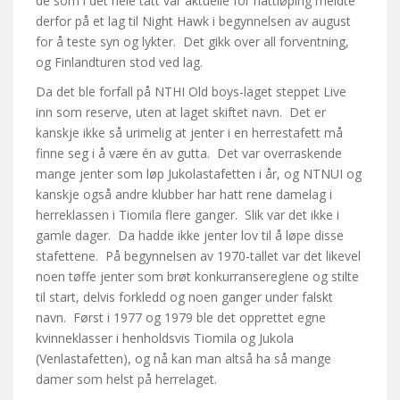
de som i det hele tatt var aktuelle for nattløping meldte
derfor på et lag til Night Hawk i begynnelsen av august
for å teste syn og lykter. Det gikk over all forventning,
og Finlandturen stod ved lag.
Da det ble forfall på NTHI Old boys-laget steppet Live
inn som reserve, uten at laget skiftet navn. Det er
kanskje ikke så urimelig at jenter i en herrestafett må
finne seg i å være én av gutta. Det var overraskende
mange jenter som løp Jukolastafetten i år, og NTNUI og
kanskje også andre klubber har hatt rene damelag i
herreklassen i Tiomila flere ganger. Slik var det ikke i
gamle dager. Da hadde ikke jenter lov til å løpe disse
stafettene. På begynnelsen av 1970-tallet var det likevel
noen tøffe jenter som brøt konkurransereglene og stilte
til start, delvis forkledd og noen ganger under falskt
navn. Først i 1977 og 1979 ble det opprettet egne
kvinneklasser i henholdsvis Tiomila og Jukola
(Venlastafetten), og nå kan man altså ha så mange
damer som helst på herrelaget.