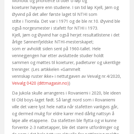
Moholdt og prioriterte til tider o-løp og
koieturer høyere enn studiene. I sin tid løp Kjell, Jørn og
Øyvind på det aller første laget til NTHI som
stilte i Tiomila. Det var i 1971 og de ble nr.10. Øyvind ble
også norgesmester i stafett for NTHI i 1973.
Kjell, Jørn og Øyvind har også herjet resultatlistene i det
årlige Sønnenfjeldske NTHI-mesterskapet;
som er avholdt siden sent på 1960-tallet. Hele
vennegjengen har etter avsluttede studier holdt
sammen og møttes til koieturer, padleturer og ukentlige
treninger. (Les artikkelen «Gammelt
vennskap ruster ikke» i nettutgaven av Veivalg nr.4/2020,
Veivalg 0420 (dittmagasin.no)
)
Da Jukola skulle arrangeres i Rovaniemi i 2020, ble ideen
til Old boys-laget født. Så langt nord som i Rovaniemi
ville det være lyst hele natta når stafetten vanligvis går,
og dermed mulig for eldre karer med dårlig nattsyn å
løpe alle etappene. Da stafetten ble flytta og vi kunne
forvente 2-3 nattetapper, ble det større utfordringer og