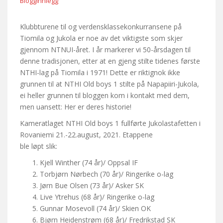
Blogginnlegg
Klubbturene til og verdensklassekonkurransene på
Tiomila og Jukola er noe av det viktigste som skjer
gjennom NTNUI-året. I år markerer vi 50-årsdagen til
denne tradisjonen, etter at en gjeng stilte tidenes første
NTHI-lag på Tiomila i 1971! Dette er riktignok ikke
grunnen til at NTHI Old boys 1 stilte på Napapiiri-Jukola,
ei heller grunnen til bloggen kom i kontakt med dem,
men uansett: Her er deres historie!
Kameratlaget NTHI Old boys 1 fullførte Jukolastafetten i
Rovaniemi 21.-22.august, 2021. Etappene
ble løpt slik:
Kjell Winther (74 år)/ Oppsal IF
Torbjørn Nørbech (70 år)/ Ringerike o-lag
Jørn Bue Olsen (73 år)/ Asker SK
Live Ytrehus (68 år)/ Ringerike o-lag
Gunnar Mosevoll (74 år)/ Skien OK
Bjørn Heidenstrøm (68 år)/ Fredrikstad SK