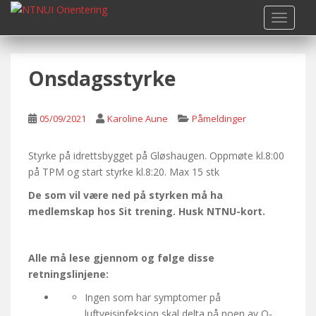
S
TOGGLE
k
i
p
Onsdagsstyrke
t
o
m
05/09/2021
Karoline Aune
Påmeldinger
a
i
n
Styrke på idrettsbygget på Gløshaugen. Oppmøte kl.8:00
c
på TPM og start styrke kl.8:20. Max 15 stk
o
De som vil være ned på styrken må ha
n
medlemskap hos Sit trening. Husk NTNU-kort.
t
e
n
Alle må lese gjennom og følge disse
t
retningslinjene:
Ingen som har symptomer på
luftveisinfeksjon skal delta på noen av O-