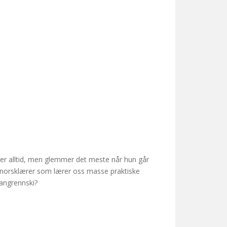
iler alltid, men glemmer det meste når hun går
nk norsklærer som lærer oss masse praktiske
 langrennski?