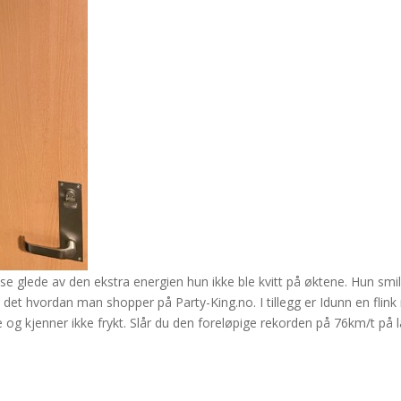
se glede av den ekstra energien hun ikke ble kvitt på øktene. Hun sm
r det hvordan man shopper på Party-King.no. I tillegg er Idunn en fli
noe og kjenner ikke frykt. Slår du den foreløpige rekorden på 76km/t på