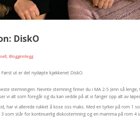
on: DiskO
,
sell
Blogginnlegg
 Først ut er det nydøpte kjøkkenet DiskO.
 beste stemningen. Nevnte stemning finner du i MA 2-5 (enn så lenge, 
 ser vi alt som foregår og du kan vedde på at vi fanger opp alt av løp
d, har vi allerede rukket å kose oss maks. Med en tyrker på rom 1 s
rom 3 som står for kontinuerlig diskostemning og en mamma på rom 4 