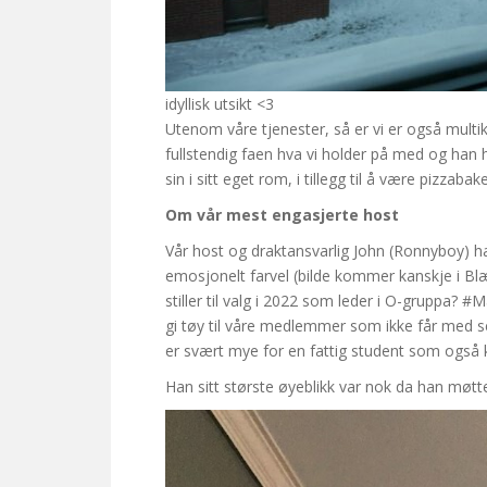
idyllisk utsikt <3
Utenom våre tjenester, så er vi er også multik
fullstendig faen hva vi holder på med og han ha
sin i sitt eget rom, i tillegg til å være pizzab
Om vår mest engasjerte host
Vår host og draktansvarlig John (Ronnyboy) ha
emosjonelt farvel (bilde kommer kanskje i Bl
stiller til valg i 2022 som leder i O-gruppa?
gi tøy til våre medlemmer som ikke får med seg
er svært mye for en fattig student som også
Han sitt største øyeblikk var nok da han møt