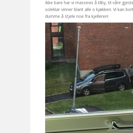
Ikke bare har vi massevis å tilby, til våre gj
soleklar vinner blant alle o kjøkken. Vi kan bor
dumme å stjele noe fra kjelleren!