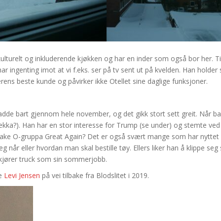
ulturelt og inkluderende kjøkken og har en inder som også bor her. Til 
r ingenting imot at vi f.eks. ser på tv sent ut på kvelden. Han holder 
akerens beste kunde og påvirker ikke Otellet sine daglige funksjoner.
dde bart gjennom hele november, og det gikk stort sett greit. Når bar
ækka?). Han har en stor interesse for Trump (se under) og stemte ved
 #Make O-gruppa Great Again? Det er også svært mange som har nyttet 
 når eller hvordan man skal bestille tøy. Ellers liker han å klippe seg 
 kjører truck som sin sommerjobb.
te
Levi Jensen
på vei tilbake fra Blodslitet i 2019.