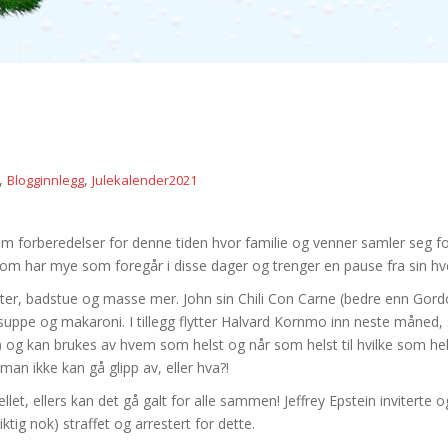
,
,
Blogginnlegg
Julekalender2021
! Som forberedelser for denne tiden hvor familie og venner samler seg f
som har mye som foregår i disse dager og trenger en pause fra sin hv
øtter, badstue og masse mer. John sin Chili Con Carne (bedre enn Gord
e og makaroni. I tillegg flytter Halvard Kornmo inn neste måned, so
 og kan brukes av hvem som helst og når som helst til hvilke som hels
 man ikke kan gå glipp av, eller hva?!
llet, ellers kan det gå galt for alle sammen! Jeffrey Epstein inviterte og
tig nok) straffet og arrestert for dette.