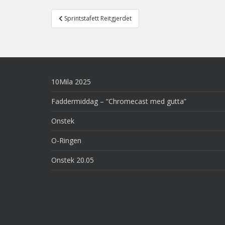
Post
Sprintstafett Reitgjerdet
navigation
10Mila 2025
Faddermiddag – “Chromecast med gutta”
Onstek
O-Ringen
Onstek 20.05