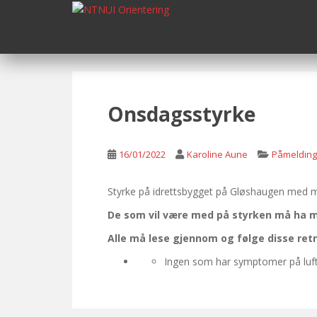
S
k
i
p
t
o
m
Onsdagsstyrke
a
i
n
16/01/2022
Karoline Aune
Påmelding
c
o
Styrke på idrettsbygget på Gløshaugen med ma
n
De som vil være med på styrken må ha m
t
e
Alle må lese gjennom og følge disse ret
n
Ingen som har symptomer på luftv
t