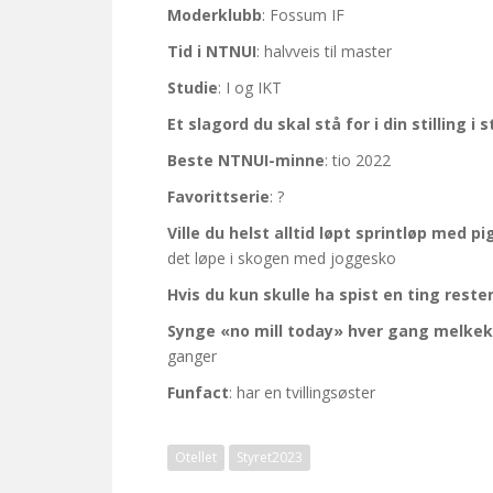
Moderklubb
: Fossum IF
Tid i NTNUI
: halvveis til master
Studie
: I og IKT
Et slagord du skal stå for i din stilling i 
Beste NTNUI-minne
: tio 2022
Favorittserie
: ?
Ville du helst alltid løpt sprintløp med p
det løpe i skogen med joggesko
Hvis du kun skulle ha spist en ting resten
Synge «no mill today» hver gang melkeka
ganger
Funfact
: har en tvillingsøster
Otellet
Styret2023