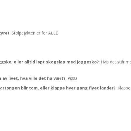
styret
: Stolpejakten er for ALLE
iggsko, eller alltid løpt skogsløp med joggesko?
: Hvis det står me
 av livet, hva ville det ha vært?
: Pizza
rtongen blir tom, eller klappe hver gang flyet lander?
: Klappe