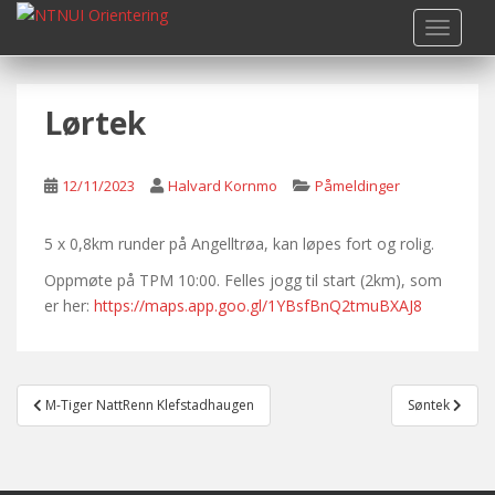
S
TOGGLE
k
i
p
Lørtek
t
o
m
12/11/2023
Halvard Kornmo
Påmeldinger
a
i
n
5 x 0,8km runder på Angelltrøa, kan løpes fort og rolig.
c
Oppmøte på TPM 10:00. Felles jogg til start (2km), som
o
er her:
https://maps.app.goo.gl/1YBsfBnQ2tmuBXAJ8
n
t
e
Post
n
M-Tiger NattRenn Klefstadhaugen
Søntek
navigation
t