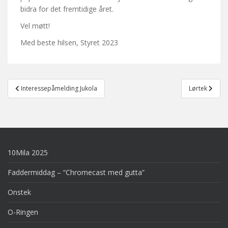
bidra for det fremtidige året.
Vel møtt!
Med beste hilsen, Styret 2023
Post
Interessepåmelding Jukola
Lørtek
navigation
10Mila 2025
Faddermiddag – “Chromecast med gutta”
Onstek
O-Ringen