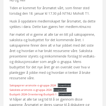
Hu og Hei!
Tiden er kommet for årsmøtet vårt, som finner sted
torsdag den 18. januar kl 17.30 på NTNU Moholt T1.
Husk å oppdatere medlemskapet før årsmøtet, da dette
sjekkes i døra. Dette kan gjøres her: medlem.ntnui.no
Før møtet vil vi gjerne at alle tar en titt på sakspapirene,
sakslista og budsjettet for det kommende året. I
sakspapirene finner dere alt vi har jobbet med det siste
året og hvordan vi har brukt ressursene våre. Sakslista
presenterer styrets og innkommende forslag til vedtaks-
og diskusjonssaker som angår o-gruppa. Mens
budsjettet for det nye året gir en oversikt over hva vi
planlegger å jobbe med og hvordan vi tenker å bruke
ressursene våre.
Sakspapirer-arsmote-o-gruppa-2024
Download
Saksliste-arsmote-o-gruppa-2024
Download
Budsjett-2024-Orientering-Budsjett-1
Download
Vi håper at alle tar seg tid til å se gjennom disse
papirene. Årsmøtet er deres sjanse til å diskutere og