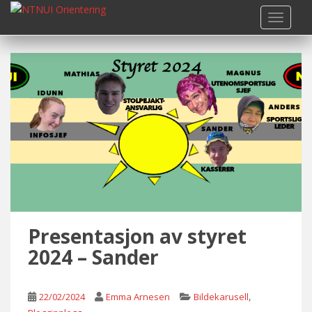
S
TOGGLE
k
i
p
t
o
m
a
i
n
c
o
n
t
Presentasjon av styret
e
n
2024 – Sander
t
,
22/02/2024
Emma Arnesen
Bildekarusell