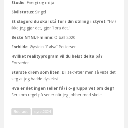
Studie
: Energi og miljø
Sivilstatus
: Singel
Et slagord du skal stå for i din stilling i styret
: “Hvis
ikke jeg gjør det, gjør Tora det.”
Beste NTNUI-minne
: O-ball 2020
Forbilde
: Øystein ‘’Pølsa’’ Pettersen
Hvilket realityprogram vil du helst delta på?
Forræder
Største drøm som liten:
Bli sekretær men så viste det
seg at jeg hadde dysleksi.
Hva er det ingen (eller få) i o-gruppa vet om deg?
Ser som regel på serier når jeg jobber med skole.
Eldorado
styret2024