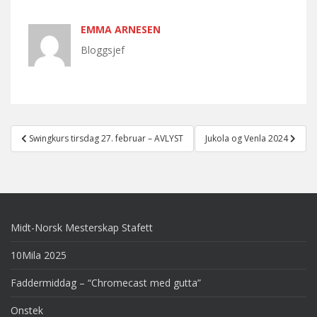
EMMA ARNESEN
Bloggsjef
Post
Swingkurs tirsdag 27. februar – AVLYST
Jukola og Venla 2024
navigation
Midt-Norsk Mesterskap Stafett
10Mila 2025
Faddermiddag – “Chromecast med gutta”
Onstek