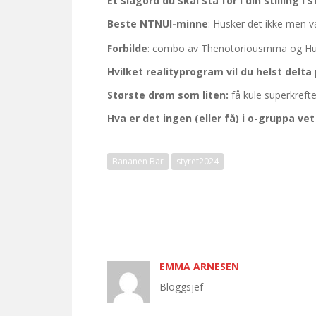
Et slagord du skal stå for i din stilling i 
Beste NTNUI-minne
: Husker det ikke men va
Forbilde
: combo av Thenotoriousmma og Hu
Hvilket realityprogram vil du helst delta
Største drøm som liten:
få kule superkrefte
Hva er det ingen (eller få) i o-gruppa ve
Bananen Bar
styret2024
EMMA ARNESEN
Bloggsjef