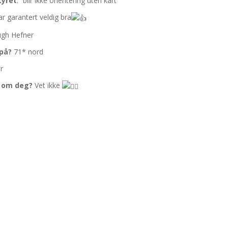
styret
: “blir ikke orientering uten kart”
r garantert veldig bra
gh Hefner
 på?
71* nord
r
t om deg?
Vet ikke