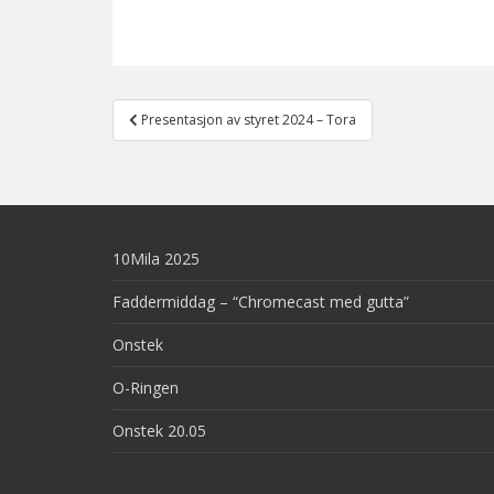
Post
Presentasjon av styret 2024 – Tora
navigation
10Mila 2025
Faddermiddag – “Chromecast med gutta”
Onstek
O-Ringen
Onstek 20.05