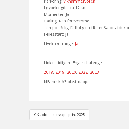
Parkering:
Vikhammervollen
Løypelengde: ca 12 km
Momenter: Ja
Gafling: Kan forekomme
Tempo: Rolig-I2-Rolig nattRenn-Såfortatduk
Fellesstart: Ja
Livelox/o-range:
Ja
Link til tidligere Enger challenge:
2018
,
2019
,
2020
,
2022
,
2023
NB: husk A3 plastmappe
Post
Klubbmesterskap sprint 2025
navigation