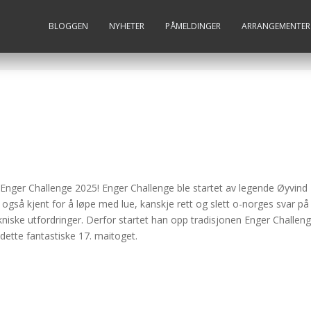
BLOGGEN
NYHETER
PÅMELDINGER
ARRANGEMENTER
sagt Enger Challenge 2025! Enger Challenge ble startet av legende Øyv
r også kjent for å løpe med lue, kanskje rett og slett o-norges svar p
tekniske utfordringer. Derfor startet han opp tradisjonen Enger Challen
 dette fantastiske 17. maitoget.