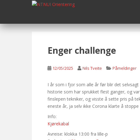
S
k
i
p
t
o
m
Enger challenge
a
i
n
12/05/2025
Nils Tveite
Påmeldinger
c
o
I år som i fjor som alle år før blir det selv
n
historie som har sprukket flest ganger, og va
t
finslepen tekniker, og visste å sette pris på 
e
eneste år, ja selv ikke Corona klarte å stoppe
n
Info:
t
Kjørekabal
Avreise: klokka 13:00 fra lille-p