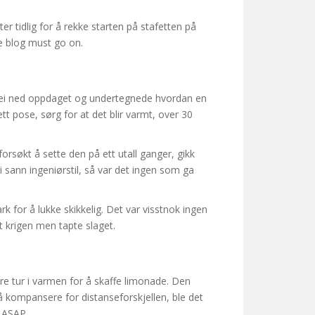
r tidlig for å rekke starten på stafetten på
he blog must go on.
 vei ned oppdaget og undertegnede hvordan en
ett pose, sørg for at det blir varmt, over 30
orsøkt å sette den på ett utall ganger, gikk
 sann ingeniørstil, så var det ingen som ga
 for å lukke skikkelig. Det var visstnok ingen
 krigen men tapte slaget.
re tur i varmen for å skaffe limonade. Den
 å kompansere for distanseforskjellen, ble det
t ASAP.