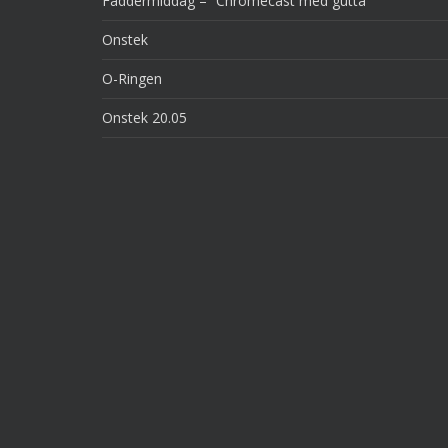
Faddermiddag – “Chromecast med gutta”
Onstek
O-Ringen
Onstek 20.05