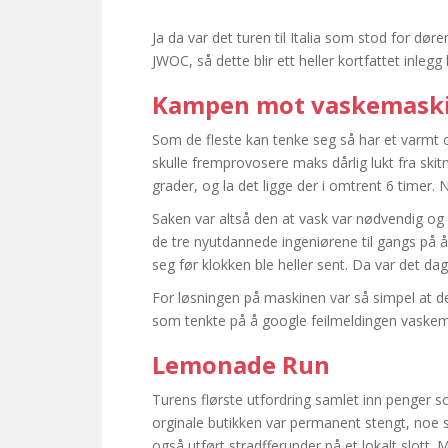
Ja da var det turen til Italia som stod for d
JWOC, så dette blir ett heller kortfattet inl
Kampen mot vaskemask
Som de fleste kan tenke seg så har et varmt 
skulle fremprovosere maks dårlig lukt fra skitn
grader, og la det ligge der i omtrent 6 timer. 
Saken var altså den at vask var nødvendig og A
de tre nyutdannede ingeniørene til gangs på å
seg før klokken ble heller sent. Da var det d
For løsningen på maskinen var så simpel at de
som tenkte på å google feilmeldingen vaskema
Lemonade Run
Turens flørste utfordring samlet inn penger s
orginale butikken var permanent stengt, noe so
også utført stradfferunder på et lokalt slott. M