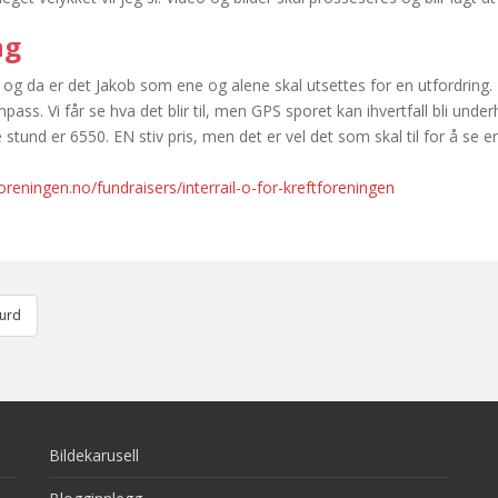
ng
g da er det Jakob som ene og alene skal utsettes for en utfordring. Ha
ompass. Vi får se hva det blir til, men GPS sporet kan ihvertfall bli unde
 stund er 6550. EN stiv pris, men det er vel det som skal til for å se 
foreningen.no/fundraisers/interrail-o-for-kreftforeningen
gurd
Bildekarusell