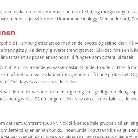
øren, men en kamp med vaskemaskinen slukte tid, og morgendagen starte
egg hvor mer detaljer vil komme i kommende innlegg. Med andre ord, T
inen
opphold i Hamburg etterlatt os med en del svette og skitne klær. På
e treningstøy. Ta det nylig svette treningstøyet, lukk det inne i en luft
Når det tas ut av posen er det nok til å fungere som potent luktesalt.
irbnb-en i Italia hadde en vaskemaskin til gode, trodde vi. Etter å ha f
 skru på det som var av kraner og lignende for å finne problemet. Og i
ags for OnsdagsPizza -mer om det siden.
t var døren det var noe feil med, og trengte et godt gammeldags spark
skinen gav oss. Så nå fungerer den, selv om alle nok føler at de vant
om det rant. Omtrent 1500 kr. Nok til å sende hele gruppen på en leng
m førte til at en annen butikk, i noenlunde lik avstand ble valgt. For
eget velykket vil jeg si. Video og bilder skal prosseseres og blir lagt u