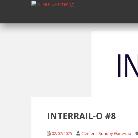
S
k
i
p
t
o
m
a
i
n
c
o
n
t
e
n
INTERRAIL-O #8
t
02/07/2025
Clemens Sundby Øxnevad