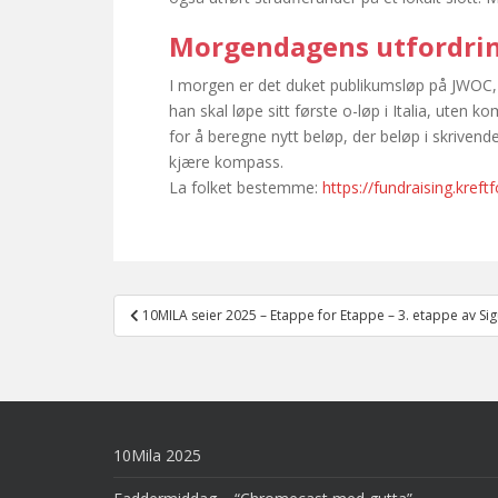
Morgendagens utfordri
I morgen er det duket publikumsløp på JWOC, o
han skal løpe sitt første o-løp i Italia, uten k
for å beregne nytt beløp, der beløp i skrivende
kjære kompass.
La folket bestemme:
https://fundraising.kreft
Post
10MILA seier 2025 – Etappe for Etappe – 3. etappe av Si
navigation
10Mila 2025