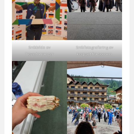
Snikbilde av
Snikfotografering av
hovedarrangør
korpset fra scenen.