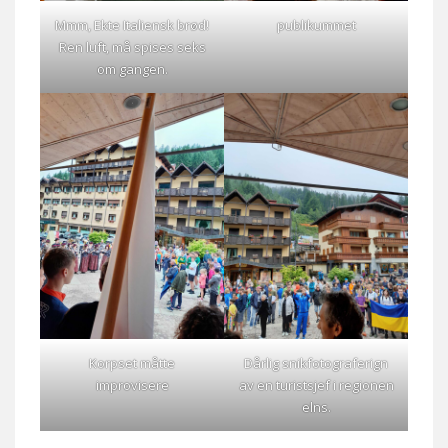
Mmm, Ekte Italiensk brød!
publikummet
Ren luft, må spises seks
om gangen.
Korpset måtte
Dårlig snikfotograferign
improvisere
av en turistsjef i regionen
elns.