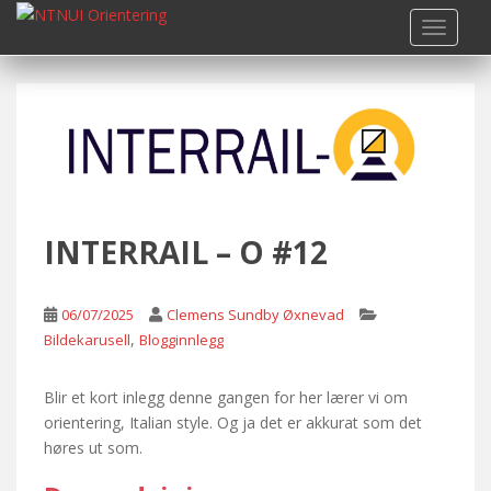
S
TOGGLE
k
i
p
t
o
m
a
i
n
INTERRAIL – O #12
c
o
n
06/07/2025
Clemens Sundby Øxnevad
t
,
Bildekarusell
Blogginnlegg
e
n
Blir et kort inlegg denne gangen for her lærer vi om
t
orientering, Italian style. Og ja det er akkurat som det
høres ut som.