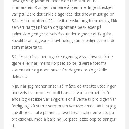
bevege seg. Jammen hadde de ikke startet. På
innmarsjen. Øvingen var bare å glemme. Ingen beskjed
var gitt. Bare det enkle slagordet, det show must go on.
Så der sto omtrent 25 ikke italienske ungdommer og fikk
servert flagg i hånden og spontane beskjeder på
italiensk og engelsk. Selv fikk undertegnede et flag fra
kazakhstan, og var relativt heldig sammenlignet med de
som måtte ta to.
Så der vi på scenen og ikke egentlig visste hva vi skulle
gjøre eller når, mens korpset spilte, diverse folk fra
staten talte og noen priser for dagens prolog skulle
deles ut.
Nja, når jeg mener priser så måtte de utsette utdelingen
midtveis i sermonien fordi ikke alle var kommet i mål
enda og det ikke var avgjort. For å vente til prologen var
ferdig, og så starte sermonien var ikke en del av hva jeg
såvidt tør å kalle planen. Likevel løste italienerne det på
praktisk vis, med å bare ha Korpset jazze opp to sanger
til.