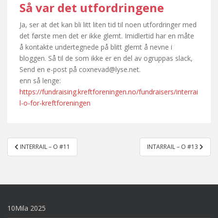
Så var det utfordringene
Ja, ser at det kan bli litt liten tid til noen utfordringer med
det første men det er ikke glemt. Imidlertid har en måte
å kontakte undertegnede på blitt glemt å nevne i
bloggen. Så til de som ikke er en del av ogruppas slack,
Send en e-post på coxnevad@lyse.net.
enn så lenge:
https://fundraising.kreftforeningen.no/fundraisers/interrai
l-o-for-kreftforeningen
Post
INTERRAIL – O #11
INTARRAIL – O #13
navigation
10Mila 2025