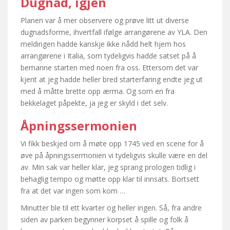
Dugnad, igjen
Planen var å mer observere og prøve litt ut diverse
dugnadsforme, ihvertfall ifølge arrangørene av YLA. Den
meldingen hadde kanskje ikke nådd helt hjem hos
arrangørene i Italia, som tydeligvis hadde satset på å
bemanne starten med noen fra oss. Ettersom det var
kjent at jeg hadde heller bred starterfaring endte jeg ut
med å måtte brette opp ærma. Og som en fra
bekkelaget påpekte, ja jeg er skyld i det selv.
Åpningssermonien
Vi fikk beskjed om å møte opp 1745 ved en scene for å
øve på åpningssermonien vi tydeligvis skulle være en del
av. Min sak var heller klar, jeg sprang prologen tidlig i
behaglig tempo og møtte opp klar til innsats. Bortsett
fra at det var ingen som kom …
Minutter ble til ett kvarter og heller ingen. Så, fra andre
siden av parken begynner korpset å spille og folk å