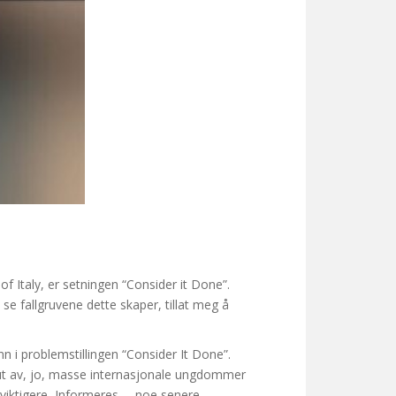
f Italy, er setningen “Consider it Done”.
 se fallgruvene dette skaper, tillat meg å
inn i problemstillingen “Consider It Done”.
er ut av, jo, masse internasjonale ungdommer
 viktigere, Informeres … noe senere.