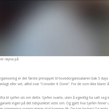
Det røyna på.
anisering er det første prinsippet til hovedorganisatøren bak 5 days o
lagt eller vet, alltid svar “Consider It Done”. For de som ikke klarer å
fra til sjefen sin om dette. Sjefen svarte, uten å egentlig ha satt seg 
n garanti ingen på det tidspunktet viste om. Og gjett hva Sjefen finn
ige orientering-organisatører skal komme dit. De kan brukes! Og enda