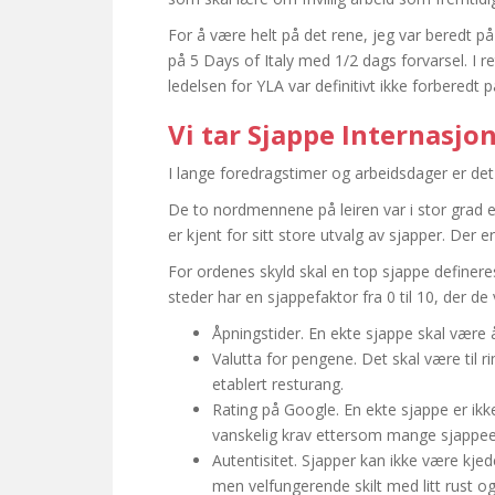
For å være helt på det rene, jeg var beredt 
på 5 Days of Italy med 1/2 dags forvarsel. I
ledelsen for YLA var definitivt ikke forberedt
Vi tar Sjappe Internasjon
I lange foredragstimer og arbeidsdager er det 
De to nordmennene på leiren var i stor grad e
er kjent for sitt store utvalg av sjapper. Der
For ordenes skyld skal en top sjappe definer
steder har en sjappefaktor fra 0 til 10, der de 
Åpningstider. En ekte sjappe skal være 
Valutta for pengene. Det skal være til r
etablert resturang.
Rating på Google. En ekte sjappe er ikke
vanskelig krav ettersom mange sjappeen
Autentisitet. Sjapper kan ikke være kjede
men velfungerende skilt med litt rust 