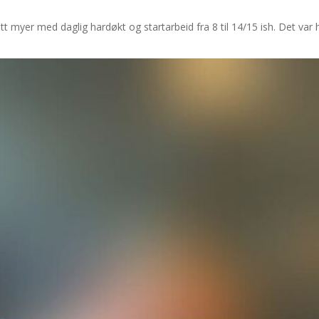
 litt myer med daglig hardøkt og startarbeid fra 8 til 14/15 ish. Det va