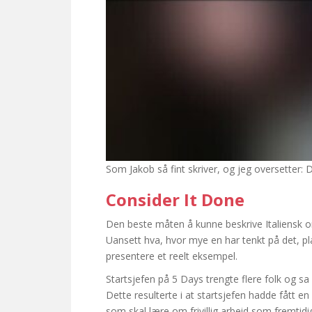
Som Jakob så fint skriver, og jeg oversetter: 
Consider It Done
Den beste måten å kunne beskrive Italiensk org
Uansett hva, hvor mye en har tenkt på det, plan
presentere et reelt eksempel.
Startsjefen på 5 Days trengte flere folk og sa i
Dette resulterte i at startsjefen hadde fått e
som skal lære om frivillig arbeid som fremtid