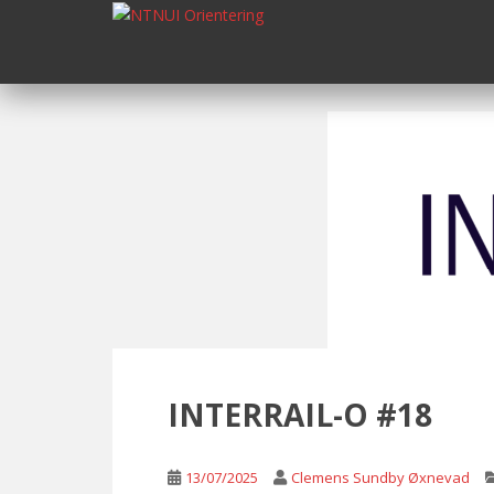
S
k
i
p
t
o
m
a
i
n
c
o
n
t
e
n
INTERRAIL-O #18
t
13/07/2025
Clemens Sundby Øxnevad