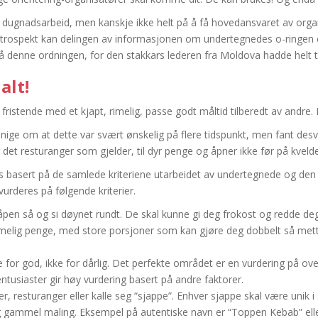
på dugnadsarbeid, men kanskje ikke helt på å få hovedansvaret av or
 retrospekt kan delingen av informasjonen om undertegnedes o-ringen 
 på denne ordningen, for den stakkars lederen fra Moldova hadde helt t
alt!
fristende med et kjapt, rimelig, passe godt måltid tilberedt av andre. 
nige om at dette var svært ønskelig på flere tidspunkt, men fant des
 er det resturanger som gjelder, til dyr penge og åpner ikke før på kve
es basert på de samlede kriteriene utarbeidet av undertegnede og den
vurderes på følgende kriterier.
åpen så og si døynet rundt. De skal kunne gi deg frokost og redde deg 
imelig penge, med store porsjoner som kan gjøre deg dobbelt så mett i f
 for god, ikke for dårlig. Det perfekte området er en vurdering på over
tusiaster gir høy vurdering basert på andre faktorer.
r, resturanger eller kalle seg “sjappe”. Enhver sjappe skal være unik i 
og gammel maling. Eksempel på autentiske navn er “Toppen Kebab” eller