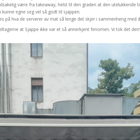
akelig være fra takeaway, helst til den graden at den utelukkende tilb
en kunne egne seg vel så godt til sjappen.
res på hva de serverer av mat så lenge det skjer i sammenheng med 
 deltagerne at Sjappe ikke var et så annerkjent fenomen. Vi tok det 