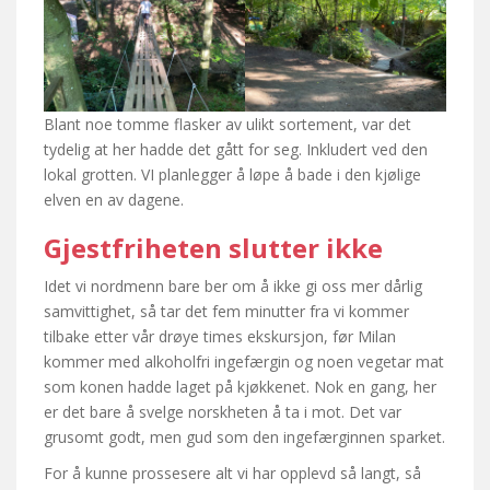
Blant noe tomme flasker av ulikt sortement, var det
tydelig at her hadde det gått for seg. Inkludert ved den
lokal grotten. VI planlegger å løpe å bade i den kjølige
elven en av dagene.
Gjestfriheten slutter ikke
Idet vi nordmenn bare ber om å ikke gi oss mer dårlig
samvittighet, så tar det fem minutter fra vi kommer
tilbake etter vår drøye times ekskursjon, før Milan
kommer med alkoholfri ingefærgin og noen vegetar mat
som konen hadde laget på kjøkkenet. Nok en gang, her
er det bare å svelge norskheten å ta i mot. Det var
grusomt godt, men gud som den ingefærginnen sparket.
For å kunne prossesere alt vi har opplevd så langt, så