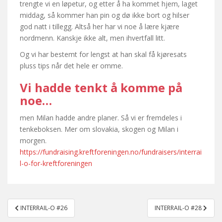
trengte vi en løpetur, og etter å ha kommet hjem, laget
middag, så kommer han pin og dø ikke bort og hilser
god natt i tillegg. Altså her har vi noe å lære kjære
nordmenn. Kanskje ikke alt, men ihvertfall litt.
Og vi har bestemt for lengst at han skal få kjøresats
pluss tips når det hele er omme.
Vi hadde tenkt å komme på
noe…
men Milan hadde andre planer. Så vi er fremdeles i
tenkeboksen. Mer om slovakia, skogen og Milan i
morgen.
https://fundraising.kreftforeningen.no/fundraisers/interrai
l-o-for-kreftforeningen
Post
INTERRAIL-O #26
INTERRAIL-O #28
navigation