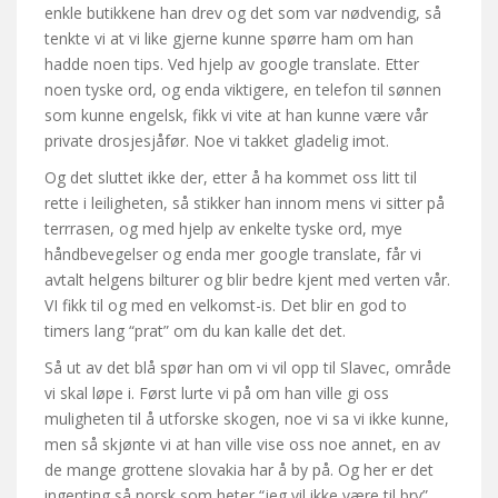
enkle butikkene han drev og det som var nødvendig, så
tenkte vi at vi like gjerne kunne spørre ham om han
hadde noen tips. Ved hjelp av google translate. Etter
noen tyske ord, og enda viktigere, en telefon til sønnen
som kunne engelsk, fikk vi vite at han kunne være vår
private drosjesjåfør. Noe vi takket gladelig imot.
Og det sluttet ikke der, etter å ha kommet oss litt til
rette i leiligheten, så stikker han innom mens vi sitter på
terrrasen, og med hjelp av enkelte tyske ord, mye
håndbevegelser og enda mer google translate, får vi
avtalt helgens bilturer og blir bedre kjent med verten vår.
VI fikk til og med en velkomst-is. Det blir en god to
timers lang “prat” om du kan kalle det det.
Så ut av det blå spør han om vi vil opp til Slavec, område
vi skal løpe i. Først lurte vi på om han ville gi oss
muligheten til å utforske skogen, noe vi sa vi ikke kunne,
men så skjønte vi at han ville vise oss noe annet, en av
de mange grottene slovakia har å by på. Og her er det
ingenting så norsk som heter “jeg vil ikke være til bry”.