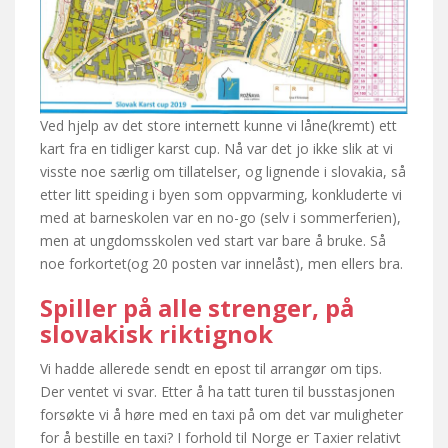
Ved hjelp av det store internett kunne vi låne(kremt) ett
kart fra en tidliger karst cup. Nå var det jo ikke slik at vi
visste noe særlig om tillatelser, og lignende i slovakia, så
etter litt speiding i byen som oppvarming, konkluderte vi
med at barneskolen var en no-go (selv i sommerferien),
men at ungdomsskolen ved start var bare å bruke. Så
noe forkortet(og 20 posten var innelåst), men ellers bra.
Spiller på alle strenger, på
slovakisk riktignok
Vi hadde allerede sendt en epost til arrangør om tips.
Der ventet vi svar. Etter å ha tatt turen til busstasjonen
forsøkte vi å høre med en taxi på om det var muligheter
for å bestille en taxi? I forhold til Norge er Taxier relativt