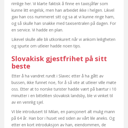
rimlige her. Vi klarte faktisk å finne en taxisjåfør som
kunne litt engelsk, men han arbeidet ikke i helgen. Likvel
gav han oss nummeret sitt og sa at vi kunne ringe ham,
og så skulle han snakke med taxisentralen på dagen. For
en service. Vi hadde en plan.
Likevel skulle alle bli utkonkurert når vi ankom leiligheten
og spurte om utleier hadde noen tips.
Slovakisk gjestfrihet på sitt
beste
Etter å ha vandret rundt i Slavec etter å ha gått av
bussen, ikke funnet noe, for å så vite at utleier ville møte
oss. Etter at to norske turister hadde vært på bærtur i 10
minutter i en bitteliten slovakisk landsby, ble vi vinket til
av en vennlig sjel.
VI ble introdusert til Milan, en pansjonert alt mulig mann
på 64 år. Han bor i huset ved siden av vårt lile aneks. Og
etter en kort introduksjon av han, eiendommen, de