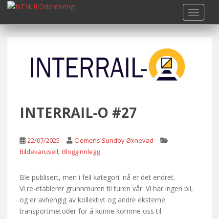
S
TOGGLE
k
i
p
t
o
m
a
i
n
INTERRAIL-O #27
c
o
n
22/07/2025
Clemens Sundby Øxnevad
t
,
Bildekarusell
Blogginnlegg
e
n
Ble publisert, men i feil kategori. nå er det endret.
t
Vi re-etablerer grunnmuren til turen vår. Vi har ingen bil,
og er avhengig av kollektivt og andre eksterne
transportmetoder for å kunne komme oss til