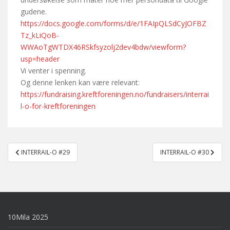
gudene.
https://docs.google.com/forms/d/e/1FAIpQLSdCyJOFBZ
Tz_kLiQoB-
WWAoTgWTDX46RSkfsyzolj2dev4bdw/viewform?
usp=header
Vi venter i spenning.
Og denne lenken kan være relevant:
https://fundraising.kreftforeningen.no/fundraisers/interrai
l-o-for-kreftforeningen
Post
INTERRAIL-O #29
INTERRAIL-O #30
navigation
10Mila 2025