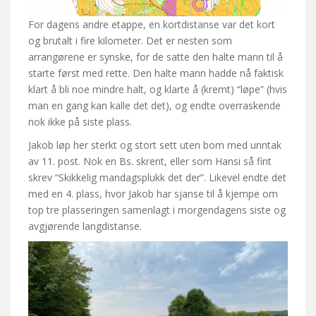
For dagens andre etappe, en kortdistanse var det kort
og brutalt i fire kilometer. Det er nesten som
arrangørene er synske, for de satte den halte mann til å
starte først med rette. Den halte mann hadde nå faktisk
klart å bli noe mindre halt, og klarte å (kremt) “løpe” (hvis
man en gang kan kalle det det), og endte overraskende
nok ikke på siste plass.
Jakob løp her sterkt og stort sett uten bom med unntak
av 11. post. Nok en Bs. skrent, eller som Hansi så fint
skrev “Skikkelig mandagsplukk det der”. Likevel endte det
med en 4. plass, hvor Jakob har sjanse til å kjempe om
top tre plasseringen samenlagt i morgendagens siste og
avgjørende langdistanse.