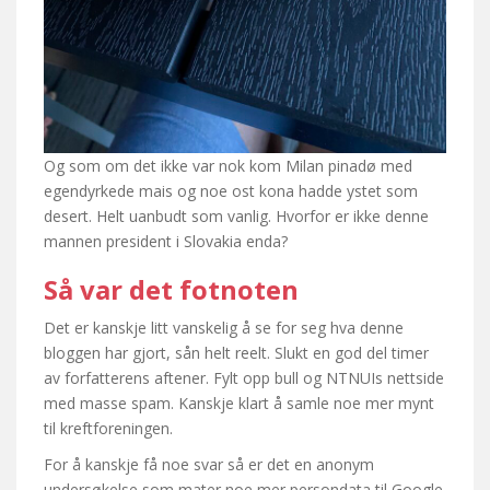
Og som om det ikke var nok kom Milan pinadø med
egendyrkede mais og noe ost kona hadde ystet som
desert. Helt uanbudt som vanlig. Hvorfor er ikke denne
mannen president i Slovakia enda?
Så var det fotnoten
Det er kanskje litt vanskelig å se for seg hva denne
bloggen har gjort, sån helt reelt. Slukt en god del timer
av forfatterens aftener. Fylt opp bull og NTNUIs nettside
med masse spam. Kanskje klart å samle noe mer mynt
til kreftforeningen.
For å kanskje få noe svar så er det en anonym
undersøkelse som mater noe mer persondata til Google