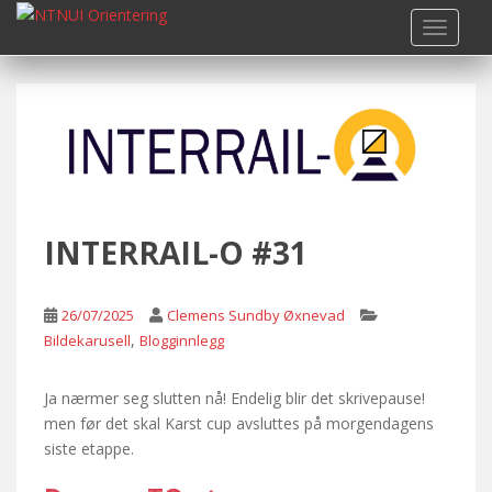
S
TOGGLE
k
i
p
t
o
m
a
i
n
INTERRAIL-O #31
c
o
n
26/07/2025
Clemens Sundby Øxnevad
t
,
Bildekarusell
Blogginnlegg
e
n
Ja nærmer seg slutten nå! Endelig blir det skrivepause!
t
men før det skal Karst cup avsluttes på morgendagens
siste etappe.