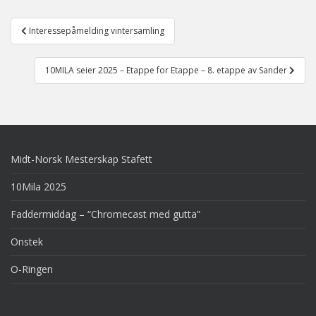
Post
Interessepåmelding vintersamling
navigation
10MILA seier 2025 – Etappe for Etappe – 8. etappe av Sander
Midt-Norsk Mesterskap Stafett
10Mila 2025
Faddermiddag – “Chromecast med gutta”
Onstek
O-Ringen