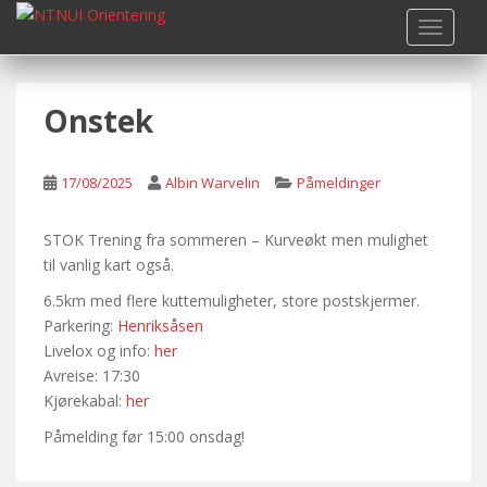
S
TOGGLE
k
i
p
Onstek
t
o
m
17/08/2025
Albin Warvelin
Påmeldinger
a
i
n
STOK Trening fra sommeren – Kurveøkt men mulighet
c
til vanlig kart også.
o
6.5km med flere kuttemuligheter, store postskjermer.
n
Parkering:
Henriksåsen
t
Livelox og info:
her
e
Avreise: 17:30
n
Kjørekabal:
her
t
Påmelding før 15:00 onsdag!