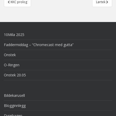
Post
KKC prolog
Lørtek
navigation
10Mila 2025
Faddermiddag – “Chromecast med gutta”
Onstek
O-Ringen
Onstek 20.05
Bildekarusell
Blogginnlegg
Dyrehagen