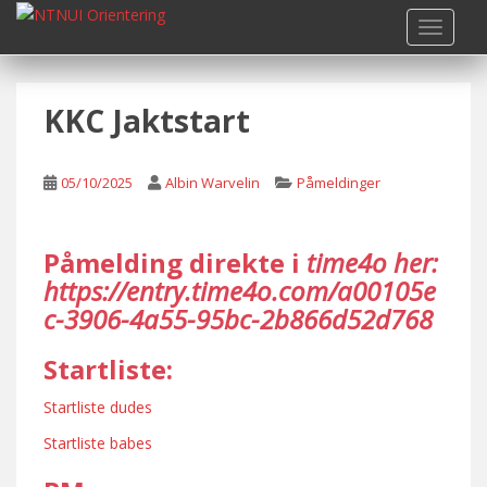
S
TOGGLE
k
i
p
KKC Jaktstart
t
o
m
05/10/2025
Albin Warvelin
Påmeldinger
a
i
n
Påmelding direkte i
time4o her:
c
https://entry.time4o.com/a00105e
o
c-3906-4a55-95bc-2b866d52d768
n
t
Startliste:
e
n
Startliste dudes
t
Startliste babes