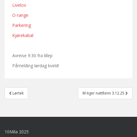
Livelox
O-range
Parkering
Kjørekabal
Avreise 9:30 fra lillep
Påmelding lørdag kveld!
Post
Lørtek
M-tiger nattRenn 3.12.25
navigation
10Mila 2025