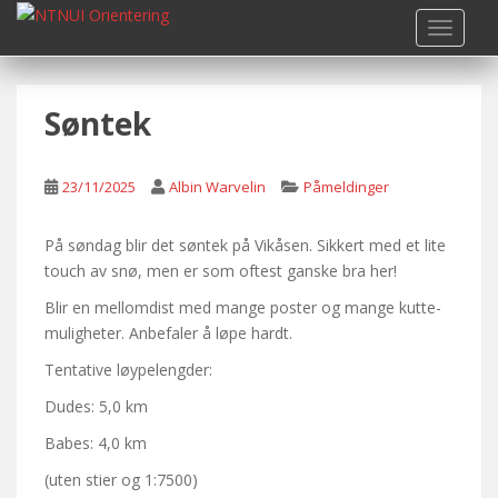
S
TOGGLE
k
i
p
Søntek
t
o
m
23/11/2025
Albin Warvelin
Påmeldinger
a
i
n
På søndag blir det søntek på Vikåsen. Sikkert med et lite
c
touch av snø, men er som oftest ganske bra her!
o
Blir en mellomdist med mange poster og mange kutte-
n
muligheter. Anbefaler å løpe hardt.
t
Tentative løypelengder:
e
n
Dudes: 5,0 km
t
Babes: 4,0 km
(uten stier og 1:7500)