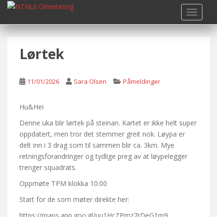
S
TOGGLE
k
i
p
Lørtek
t
o
m
11/01/2026
Sara Olsen
Påmeldinger
a
i
n
Hu&Hei
c
Denne uka blir lørtek på steinan. Kartet er ikke helt super
o
oppdatert, men tror det stemmer greit nok. Løypa er
n
delt inn i 3 drag som til sammen blir ca. 3km. Mye
t
retningsforandringer og tydlige preg av at løypelegger
e
trenger squadrats.
n
Oppmøte TPM klokka 10:00
t
Start for de som møter direkte her:
https://maps.app.goo.gl/uu1HcZPmz7rDeG1m9