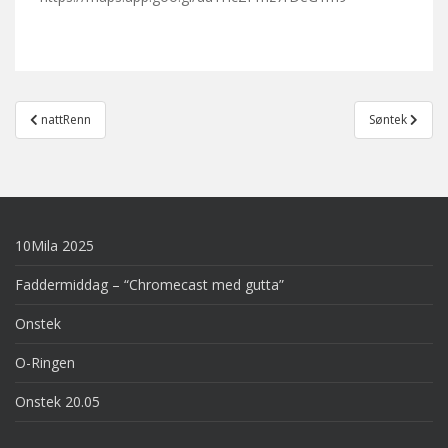
Post
nattRenn
Søntek
navigation
10Mila 2025
Faddermiddag – “Chromecast med gutta”
Onstek
O-Ringen
Onstek 20.05