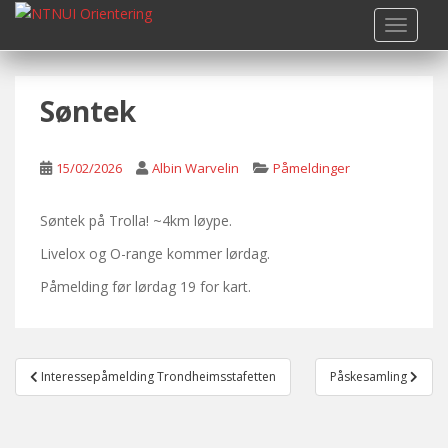
S
TOGGLE
k
i
p
Søntek
t
o
m
15/02/2026
Albin Warvelin
Påmeldinger
a
i
n
Søntek på Trolla! ~4km løype.
c
Livelox og O-range kommer lørdag.
o
Påmelding før lørdag 19 for kart.
n
t
e
n
Post
Interessepåmelding Trondheimsstafetten
Påskesamling
t
navigation