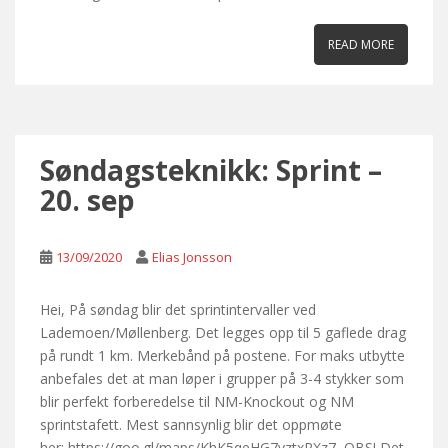
READ MORE
Søndagsteknikk: Sprint –
20. sep
13/09/2020
Elias Jonsson
Hei, På søndag blir det sprintintervaller ved
Lademoen/Møllenberg. Det legges opp til 5 gaflede drag
på rundt 1 km. Merkebånd på postene. For maks utbytte
anbefales det at man løper i grupper på 3-4 stykker som
blir perfekt forberedelse til NM-Knockout og NM
sprintstafett. Mest sannsynlig blir det oppmøte
her: https://goo.gl/maps/KhK5qeHG7vztxRXz7 OBS! Det