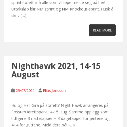
sprintstafett må alle som vil løpe melde seg på her!
Uttaksløp blir NM sprint og NM Knockout-sprint. Husk å
skriv […]
READ MORE
Nighthawk 2021, 14-15
August
29/07/2021
Elias Jonsson
Hu og Hei! Gira på stafett? Night Hawk arrangeres på
Fossum idrettspark 14-15. aug. Samme opplegg som
tidligere: 3 nattetapper + 3 dagetapper for jentene og
4+4 for guttene. Meld dere på! -UK