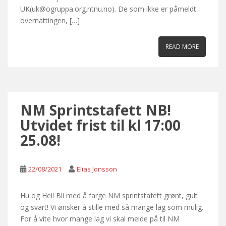
UK(uk@ogruppa.org.ntnu.no). De som ikke er påmeldt
overnattingen, […]
READ MORE
NM Sprintstafett NB!
Utvidet frist til kl 17:00
25.08!
22/08/2021
Elias Jonsson
Hu og Hei! Bli med å farge NM sprintstafett grønt, gult
og svart! Vi ønsker å stille med så mange lag som mulig.
For å vite hvor mange lag vi skal melde på til NM