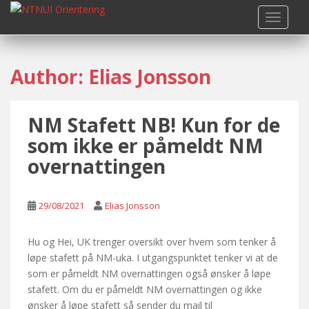
S
TOGGLE
k
i
p
Author:
Elias Jonsson
t
o
m
NM Stafett NB! Kun for de
a
i
som ikke er påmeldt NM
n
overnattingen
c
o
n
29/08/2021
Elias Jonsson
t
e
Hu og Hei, UK trenger oversikt over hvem som tenker å
n
løpe stafett på NM-uka. I utgangspunktet tenker vi at de
t
som er påmeldt NM overnattingen også ønsker å løpe
stafett. Om du er påmeldt NM overnattingen og ikke
ønsker å løpe stafett så sender du mail til