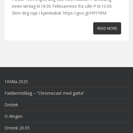
innen lørdag kl.18.00 Fellesavreise fra Lille-P kl.10.00.
Skriv deg opp i kjørekabal: https://goo.gl/H9YY6M
READ MORE
10Mila 2025
Faddermiddag – “Chromecast med gutta”
Onstek
O-Ringen
Onstek 20.05