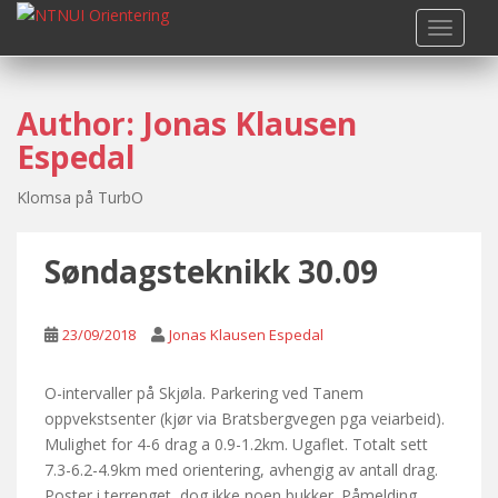
S
TOGGLE
k
i
p
Author:
Jonas Klausen
t
o
Espedal
m
a
Klomsa på TurbO
i
n
Søndagsteknikk 30.09
c
o
n
23/09/2018
Jonas Klausen Espedal
t
e
O-intervaller på Skjøla. Parkering ved Tanem
n
oppvekstsenter (kjør via Bratsbergvegen pga veiarbeid).
t
Mulighet for 4-6 drag a 0.9-1.2km. Ugaflet. Totalt sett
7.3-6.2-4.9km med orientering, avhengig av antall drag.
Poster i terrenget, dog ikke noen bukker. Påmelding