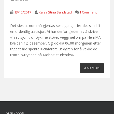
13/12/2017
Kajsa Stina Sandstad
1 Comment
Det sies at noe må gjentas seks ganger før det skal bli
en ordentlig tradisjon. Vi har derfor gleden av å skrive:
«Tradisjon tro føyk melstøvet veggimellom på HemMA
kvelden 12. desember. Og klokka 06.00 morgenen etter
trippet fire spente luciafarere ut døren for å vekke de
trøtte o-trynene på Moholt studentby».
READ MORE
10Mila 2025