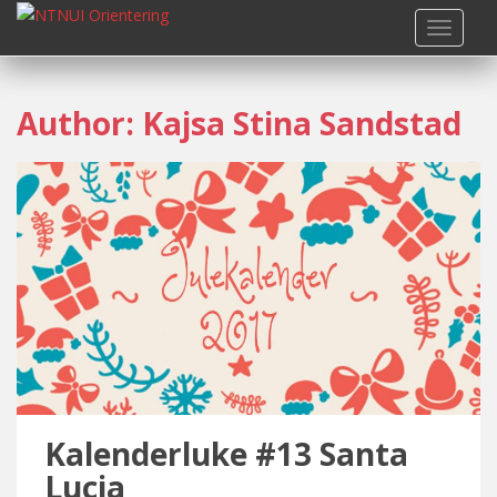
S
TOGGLE
k
i
p
Author:
Kajsa Stina Sandstad
t
o
m
a
i
n
c
o
n
t
e
n
t
Kalenderluke #13 Santa
Lucia