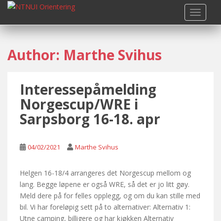
S
TOGGLE
k
i
p
Author:
Marthe Svihus
t
o
m
Interessepåmelding
a
i
Norgescup/WRE i
n
Sarpsborg 16-18. apr
c
o
n
04/02/2021
Marthe Svihus
t
e
Helgen 16-18/4 arrangeres det Norgescup mellom og
n
lang. Begge løpene er også WRE, så det er jo litt gøy.
t
Meld dere på for felles opplegg, og om du kan stille med
bil. Vi har foreløpig sett på to alternativer: Alternativ 1:
Utne camping, billigere og har kjøkken Alternativ