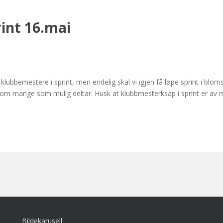
int 16.mai
 klubbemestere i sprint, men endelig skal vi igjen få løpe sprint i blo
t som mange som mulig deltar. Husk at klubbmesterksap i sprint er a
Bildekarusell