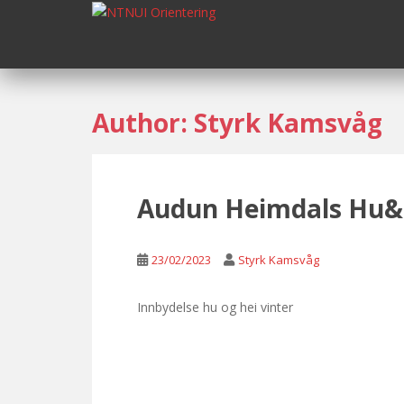
S
k
i
p
t
o
Author:
Styrk Kamsvåg
m
a
i
n
Audun Heimdals Hu&H
c
o
n
23/02/2023
Styrk Kamsvåg
t
e
Innbydelse hu og hei vinter
n
t