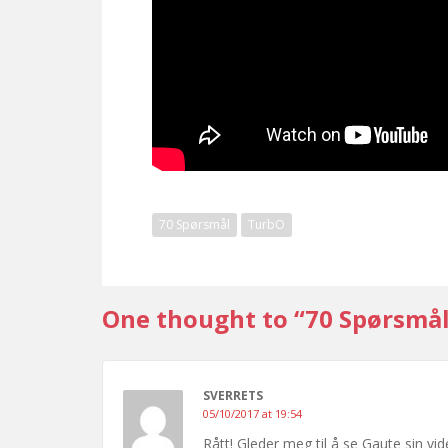
70 Spørsmål
TurbO
One thought to “70 Spørsmål
SVERRETS
05/10/2017 at 19:54
Rått! Gleder meg til å se Gaute sin vi