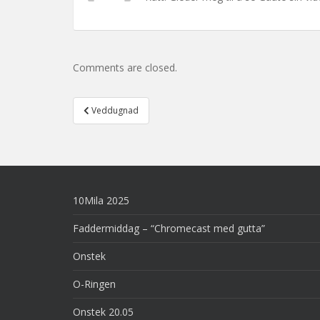
Comments are closed.
Post
Veddugnad
navigation
10Mila 2025
Faddermiddag – “Chromecast med gutta”
Onstek
O-Ringen
Onstek 20.05