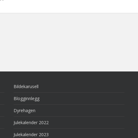
Bildekarusell
Blogginnlegg
Dyrehagen
Julekalender 2022
Julekalender 2023