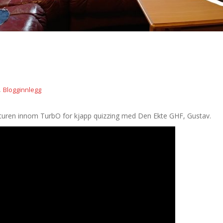
,
Blogginnlegg
r turen innom TurbO for kjapp quizzing med Den Ekte GHF, Gustav.