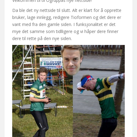
Velkommen til til Ogruppas nye nettside!
Da ble det ny nettside til slutt. Alt er klart for å opprette
bruker, lage innlegg, redigere Tioformen og det dere er
vant med fra den gamle siden. I funksjonalitet er det
mye det samme som tidlligere og vi håper dere finner
dere til rette på den nye siden.