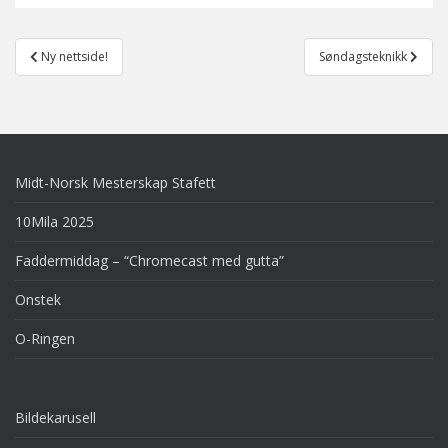
Post
Ny nettside!
Søndagsteknikk
navigation
Midt-Norsk Mesterskap Stafett
10Mila 2025
Faddermiddag – “Chromecast med gutta”
Onstek
O-Ringen
Bildekarusell