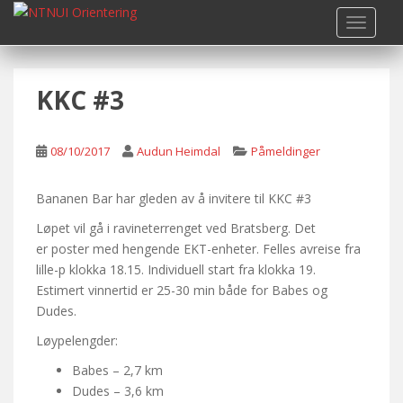
S
TOGGLE
k
i
p
KKC #3
t
o
m
08/10/2017
Audun Heimdal
Påmeldinger
a
i
n
Bananen Bar har gleden av å invitere til KKC #3
c
Løpet vil gå i ravineterrenget ved Bratsberg. Det
o
er poster med hengende EKT-enheter. Felles avreise fra
n
lille-p klokka 18.15. Individuell start fra klokka 19.
t
Estimert vinnertid er 25-30 min både for Babes og
e
Dudes.
n
Løypelengder:
t
Babes – 2,7 km
Dudes – 3,6 km