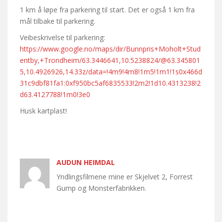
1 km å løpe fra parkering til start. Det er også 1 km fra
mål tilbake til parkering.
Veibeskrivelse til parkering:
https://www.google.no/maps/dir/Bunnpris+Moholt+Stud
entby,+Trondheim/63.3446641,10.5238824/@63.345801
5,10.4926926,14.33z/data=!4m9!4m8!1m5!1m1!1s0x466d
31c9dbf81fa1:0xf950bc5af6835533!2m2!1d10.4313238!2
d63.4127788!1m0!3e0
Husk kartplast!
AUDUN HEIMDAL
Yndlingsfilmene mine er Skjelvet 2, Forrest
Gump og Monsterfabrikken.