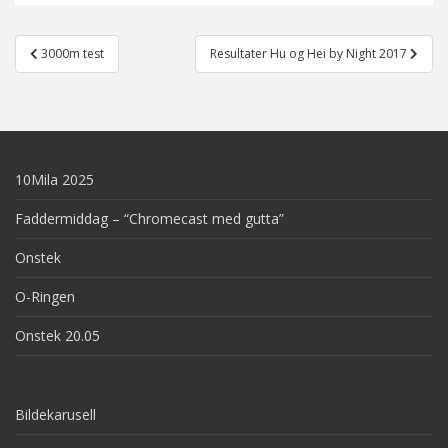
Post
3000m test
Resultater Hu og Hei by Night 2017
navigation
10Mila 2025
Faddermiddag – “Chromecast med gutta”
Onstek
O-Ringen
Onstek 20.05
Bildekarusell