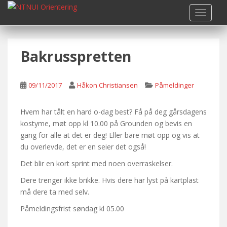
S
TOGGLE
k
i
p
Bakrusspretten
t
o
m
09/11/2017
Håkon Christiansen
Påmeldinger
a
i
n
Hvem har tålt en hard o-dag best? Få på deg gårsdagens
c
kostyme, møt opp kl 10.00 på Grounden og bevis en
o
gang for alle at det er deg! Eller bare møt opp og vis at
n
du overlevde, det er en seier det også!
t
Det blir en kort sprint med noen overraskelser.
e
Dere trenger ikke brikke. Hvis dere har lyst på kartplast
n
må dere ta med selv.
t
Påmeldingsfrist søndag kl 05.00