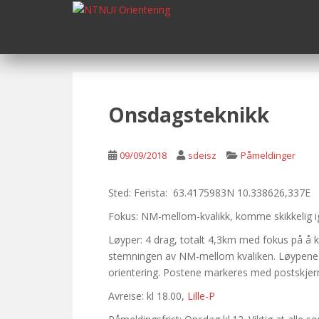
S
k
i
p
t
o
m
Onsdagsteknikk
a
i
n
09/09/2018
sdeisz
Påmeldinger
c
o
Sted: Ferista: 63.4175983N 10.338626,337E
n
Fokus: NM-mellom-kvalikk, komme skikkelig i
t
e
Løyper: 4 drag, totalt 4,3km med fokus på å k
n
stemningen av NM-mellom kvaliken. Løypene v
t
orientering. Postene markeres med postskjerme
Avreise: kl 18.00,
Lille-P