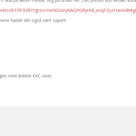
som skal på økten melder seg på under her. Det printes kun eksakt antal
dsheets/d/1FlC9zBYYgrzcnYom62smy6AQPGRyrAB_erajFZyz1sw/edit#g
rmene hadde det også vært supert!
rrgen med dobbel KKC-seier.