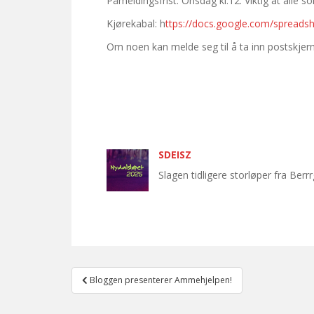
Påmeldingsfrist: Onsdag kl.12. Viktig at alle 
Kjørekabal: h
ttps://docs.google.com/sprea
Om noen kan melde seg til å ta inn postskje
SDEISZ
Slagen tidligere storløper fra Ber
Post
Bloggen presenterer Ammehjelpen!
navigation