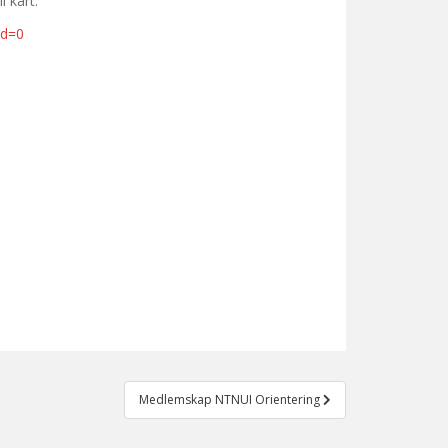
l kart.
id=0
Medlemskap NTNUI Orientering