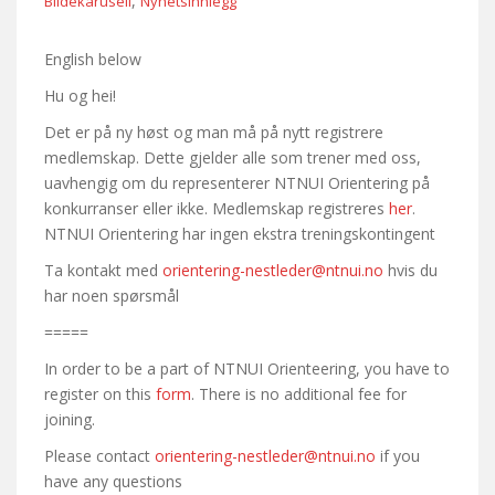
,
Bildekarusell
Nyhetsinnlegg
English below
Hu og hei!
Det er på ny høst og man må på nytt registrere
medlemskap. Dette gjelder alle som trener med oss,
uavhengig om du representerer NTNUI Orientering på
konkurranser eller ikke. Medlemskap registreres
her
.
NTNUI Orientering har ingen ekstra treningskontingent
Ta kontakt med
orientering-nestleder@ntnui.no
hvis du
har noen spørsmål
=====
In order to be a part of NTNUI Orienteering, you have to
register on this
form
. There is no additional fee for
joining.
Please contact
orientering-nestleder@ntnui.no
if you
have any questions