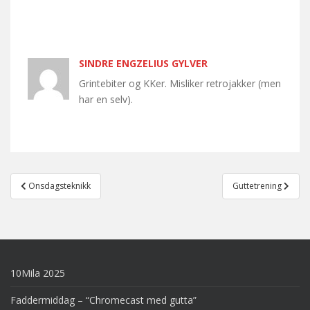
SINDRE ENGZELIUS GYLVER
Grintebiter og KKer. Misliker retrojakker (men
har en selv).
Post
Onsdagsteknikk
Guttetrening
navigation
10Mila 2025
Faddermiddag – “Chromecast med gutta”