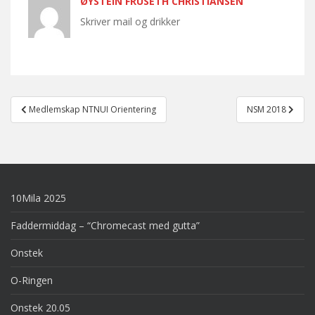
ØYSTEIN FRUSETH CHRISTIANSEN
Skriver mail og drikker
Post
Medlemskap NTNUI Orientering
NSM 2018
navigation
10Mila 2025
Faddermiddag – “Chromecast med gutta”
Onstek
O-Ringen
Onstek 20.05