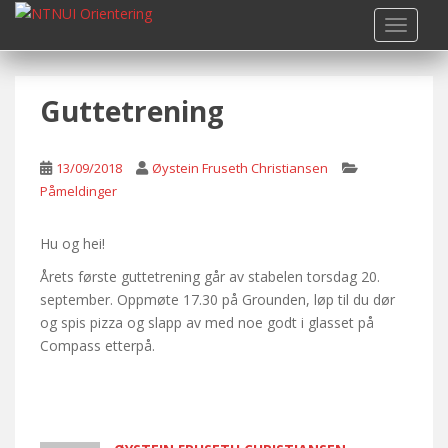
S
TOGGLE
k
i
p
Guttetrening
t
o
m
13/09/2018
Øystein Fruseth Christiansen
a
Påmeldinger
i
n
c
Hu og hei!
o
Årets første guttetrening går av stabelen torsdag 20.
n
september. Oppmøte 17.30 på Grounden, løp til du dør
t
og spis pizza og slapp av med noe godt i glasset på
e
Compass etterpå.
n
t