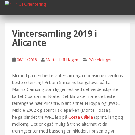
S
k
i
p
Vintersamling 2019 i
t
o
Alicante
m
a
i
06/11/2018
Marte Hoff Hagen
Påmeldinger
n
c
Bli med på den beste vintersamlinga noensinne i verdens
o
beste o-terreng! Vi bor i 5-manns bungalows på La
n
Marina Camping som ligger rett ved det verdenskjente
t
kartet Guardamar Norte. Det blir økter i alle de beste
e
terrengene nær Alicante, blant annet N-løypa og JWOC
n
Middle 2002 og sprint i sklieparken (Monte Tossal). I
t
helga blir det tre WRE løp på
Costa Cálida
(sprint, lang og
mellom). Det er også mulig å trene alternativt da
treningsenter med basseng er inkludert i prisen og vi