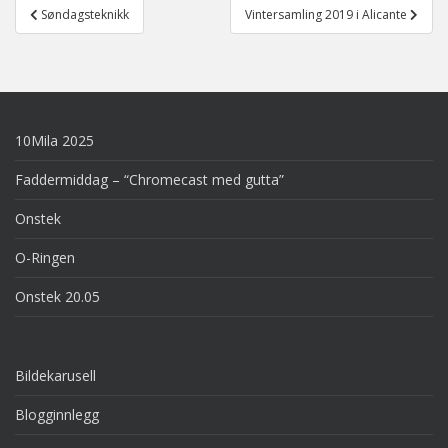
Post
Søndagsteknikk
Vintersamling 2019 i Alicante
navigation
10Mila 2025
Faddermiddag – “Chromecast med gutta”
Onstek
O-Ringen
Onstek 20.05
Bildekarusell
Blogginnlegg