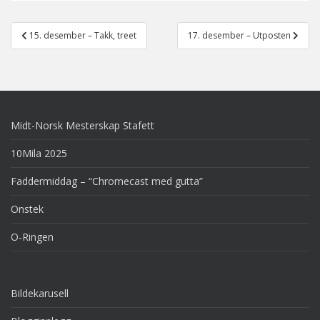
Post
15. desember – Takk, treet
17. desember – Utposten
navigation
Midt-Norsk Mesterskap Stafett
10Mila 2025
Faddermiddag – “Chromecast med gutta”
Onstek
O-Ringen
Bildekarusell