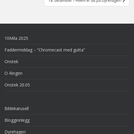
18. desember – Hvem er du på Dyrehagen?
10Mila 2025
Faddermiddag – “Chromecast med gutta”
Onstek
O-Ringen
Onstek 20.05
Bildekarusell
Blogginnlegg
Dyrehagen