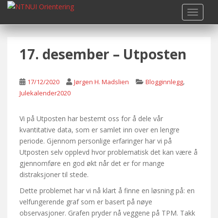
S
TOGGLE
k
i
p
17. desember – Utposten
t
o
m
,
17/12/2020
Jørgen H. Madslien
Blogginnlegg
a
Julekalender2020
i
n
c
Vi på Utposten har bestemt oss for å dele vår
o
kvantitative data, som er samlet inn over en lengre
n
periode. Gjennom personlige erfaringer har vi på
t
Utposten selv opplevd hvor problematisk det kan være å
e
gjennomføre en god økt når det er for mange
n
distraksjoner til stede.
t
Dette problemet har vi nå klart å finne en løsning på: en
velfungerende graf som er basert på nøye
observasjoner. Grafen pryder nå veggene på TPM. Takk