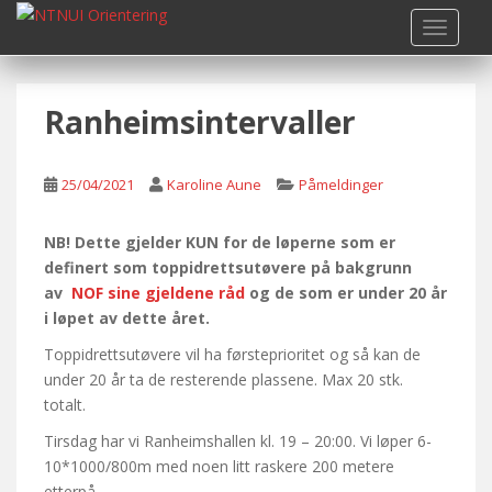
S
TOGGLE
k
i
p
Ranheimsintervaller
t
o
m
25/04/2021
Karoline Aune
Påmeldinger
a
i
n
NB! Dette gjelder KUN for de løperne som er
c
definert som toppidrettsutøvere på bakgrunn
o
av
NOF sine gjeldene råd
og de som er under 20 år
n
i løpet av dette året.
t
Toppidrettsutøvere vil ha førsteprioritet og så kan de
e
under 20 år ta de resterende plassene. Max 20 stk.
n
totalt.
t
Tirsdag har vi Ranheimshallen kl. 19 – 20:00. Vi løper 6-
10*1000/800m med noen litt raskere 200 metere
etterpå.