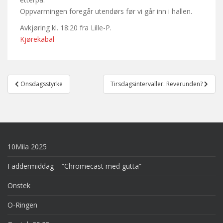
Oppvarmingen foregår utendørs før vi går inn i hallen.
Avkjøring kl. 18:20 fra Lille-P.
Kjørekabal
Post
Onsdagsstyrke
Tirsdagsintervaller: Reverunden?
navigation
10Mila 2025
Faddermiddag – “Chromecast med gutta”
Onstek
O-Ringen