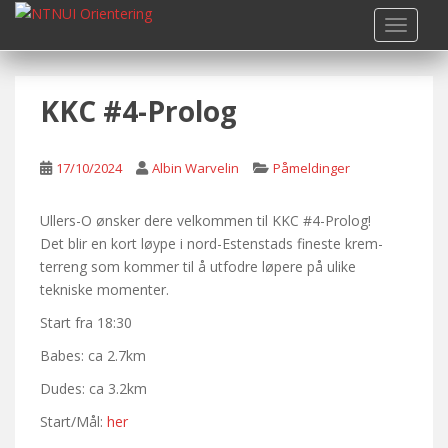
S
TOGGLE
k
i
p
KKC #4-Prolog
t
o
m
17/10/2024
Albin Warvelin
Påmeldinger
a
i
n
Ullers-O ønsker dere velkommen til KKC #4-Prolog!
c
Det blir en kort løype i nord-Estenstads fineste krem-
o
terreng som kommer til å utfodre løpere på ulike
n
tekniske momenter.
t
Start fra 18:30
e
Babes: ca 2.7km
n
t
Dudes: ca 3.2km
Start/Mål:
her