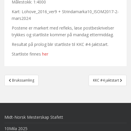
Målestokk: 1:4000
Kart: Lohove_2016_ver9 + Strindamarka10_ISOM2017-2-
mars2024
Postene er markert med refleks, løse postbeskrivelser
trykkes og startliste kommer på mandag ettermiddag.
Resultat på prolog blir startliste til KKC #4-Jaktstart.
Startliste finnes
her
Post
Brukssamling
KKC #4 jaktstart
navigation
Midt-Norsk Mesterskap Stafett
10Mila 2025