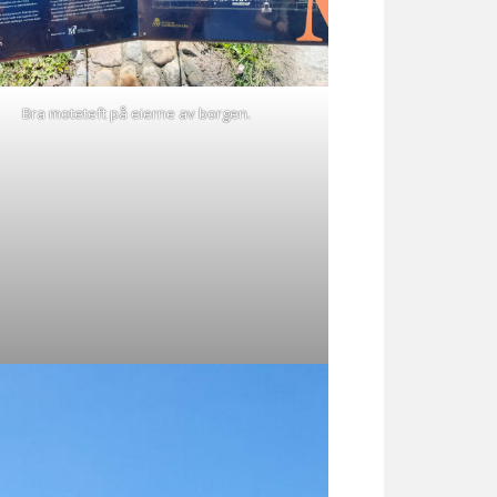
Bra moteteft på eierne av borgen.