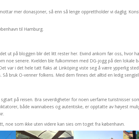
 mottar mer donasjoner, så enn så lenge opprettholder vi daglig. Kon
øbenhavn til Hamburg.
det ut på bloggen blir det litt rester her. Eivind ankom før oss, hvor
m noe senere. Kvelden ble fulkommen med DG-jogg på den lokale ban
Det var i det hele tatt flaks at Linköping viste seg å være ypperlig ste
. Så bruk O-venner folkens. Med dem finnes det alltid en ledig seng(ell
g sgtart på reisen. Bra severdigheter for noen uerfarne turistnisser 
iktatorer, både wannabees og autentiske, er opptatte av høyest mulig 
ir.
itt, noe som ikke uten videre kan sies om toget fra københavn.