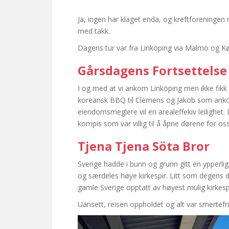
Ja, ingen har klaget enda, og kreftforeningen
med takk.
Dagens tur var fra Linköping via Malmö og K
Gårsdagens Fortsettelse
I og med at vi ankom Linköping men ikke fikk 
koreansk BBQ til Clemens og Jakob som anko
eiendomsmeglere vil en arealeffekiv leilighet. 
kompis som var villig til å åpne dørene for oss
Tjena Tjena Söta Bror
Sverige hadde i bunn og grunn gitt en ypperli
og særdeles høye kirkespir. Litt som degens d
gamle Sverige opptatt av høyest mulig kirkesp
Uansett, reisen oppholdet og alt var smertefr