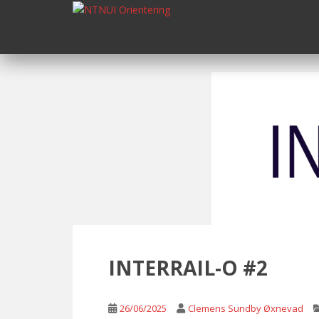
S
k
i
p
t
o
m
a
i
n
c
o
n
t
e
n
INTERRAIL-O #2
t
26/06/2025
Clemens Sundby Øxnevad