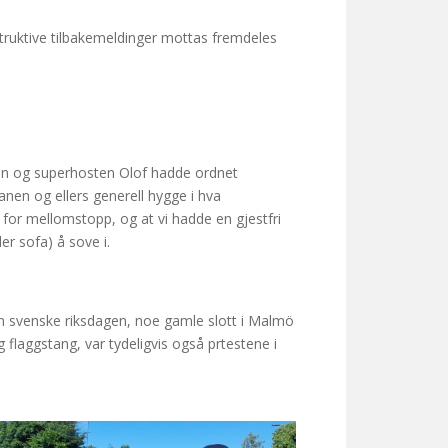
struktive tilbakemeldinger mottas fremdeles
 han og superhosten Olof hadde ordnet
en og ellers generell hygge i hva
d for mellomstopp, og at vi hadde en gjestfri
er sofa) å sove i.
som svenske riksdagen, noe gamle slott i Malmö
flaggstang, var tydeligvis også prtestene i