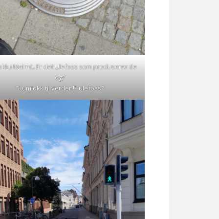
kk i Malmö. Er det Ulefoss som produserer de
og?
“Kumlokk til verden!”-ulefoss?