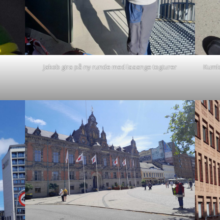
Jakob gira på ny runde med laaange togturer
Kumlo