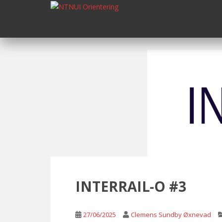
S
k
i
p
t
o
m
a
i
n
c
o
n
t
e
n
INTERRAIL-O #3
t
27/06/2025
Clemens Sundby Øxnevad