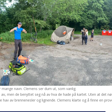
ar mange navn. Clemens ser dum ut, som vanlig.
e av, men de benyttet seg nå av hva de hade på kartet. Uten at det nødv
lite hav av brennenesler og lignende. Clemens klarte og å finne en provo