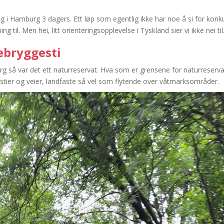
olog i Hamburg 3 dagers. Ett løp som egentlig ikke har noe å si for kon
ng til. Men hei, litt orienteringsopplevelse i Tyskland sier vi ikke nei til
ebryggesti
rg så var det ett naturreservat. Hva som er grensene for naturreservati
e stier og veier, landfaste så vel som flytende over våtmarksområder.