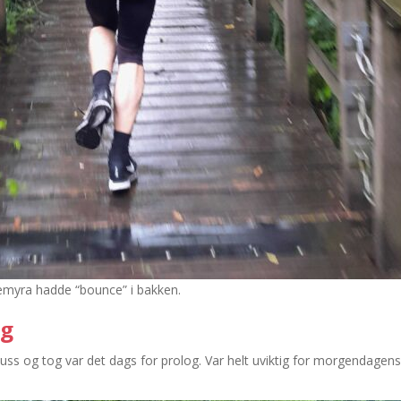
myra hadde “bounce” i bakken.
og
buss og tog var det dags for prolog. Var helt uviktig for morgendagens 