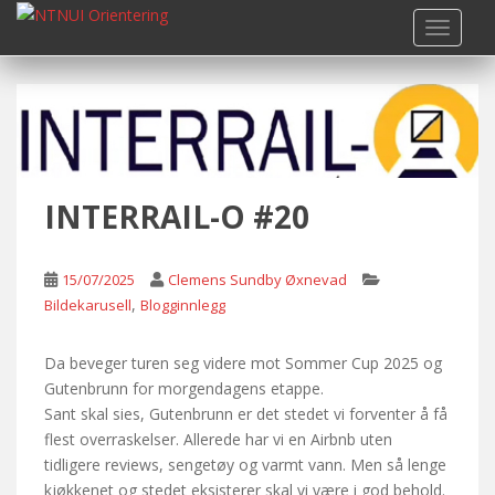
S
TOGGLE
k
i
p
t
o
m
a
INTERRAIL-O #20
i
n
c
15/07/2025
Clemens Sundby Øxnevad
o
,
Bildekarusell
Blogginnlegg
n
t
Da beveger turen seg videre mot Sommer Cup 2025 og
e
Gutenbrunn for morgendagens etappe.
n
Sant skal sies, Gutenbrunn er det stedet vi forventer å få
t
flest overraskelser. Allerede har vi en Airbnb uten
tidligere reviews, sengetøy og varmt vann. Men så lenge
kjøkkenet og stedet eksisterer skal vi være i god behold.