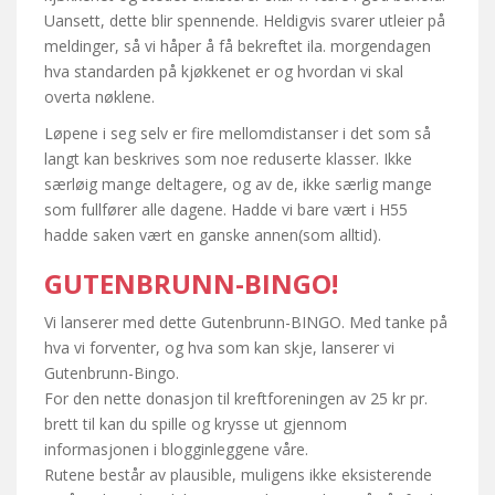
Uansett, dette blir spennende. Heldigvis svarer utleier på
meldinger, så vi håper å få bekreftet ila. morgendagen
hva standarden på kjøkkenet er og hvordan vi skal
overta nøklene.
Løpene i seg selv er fire mellomdistanser i det som så
langt kan beskrives som noe reduserte klasser. Ikke
særløig mange deltagere, og av de, ikke særlig mange
som fullfører alle dagene. Hadde vi bare vært i H55
hadde saken vært en ganske annen(som alltid).
GUTENBRUNN-BINGO!
Vi lanserer med dette Gutenbrunn-BINGO. Med tanke på
hva vi forventer, og hva som kan skje, lanserer vi
Gutenbrunn-Bingo.
For den nette donasjon til kreftforeningen av 25 kr pr.
brett til kan du spille og krysse ut gjennom
informasjonen i blogginleggene våre.
Rutene består av plausible, muligens ikke eksisterende