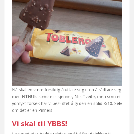
Nå skal en være forsiktig å uttale seg uten å rådføre seg
med NTNUIs største is kjenner, Nils Tveite, men som et
ydmykt forsøk har vi besluttet å gi den en solid 8/10. Selv
om det er en PinneIs
Vi skal til YBBS!
I og med at vi hadde relativt god tid fra utsjekken til