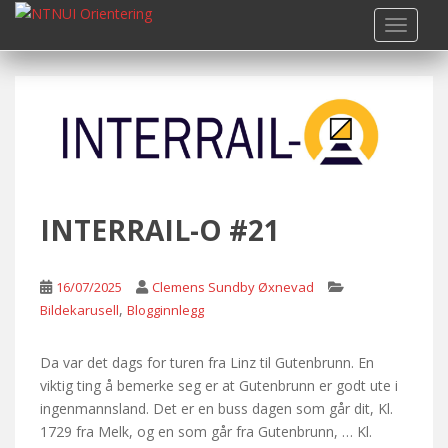
S
TOGGLE
k
i
p
t
o
m
a
i
n
INTERRAIL-O #21
c
o
n
16/07/2025
Clemens Sundby Øxnevad
t
,
Bildekarusell
Blogginnlegg
e
n
Da var det dags for turen fra Linz til Gutenbrunn. En
t
viktig ting å bemerke seg er at Gutenbrunn er godt ute i
ingenmannsland. Det er en buss dagen som går dit, Kl.
1729 fra Melk, og en som går fra Gutenbrunn, … Kl.