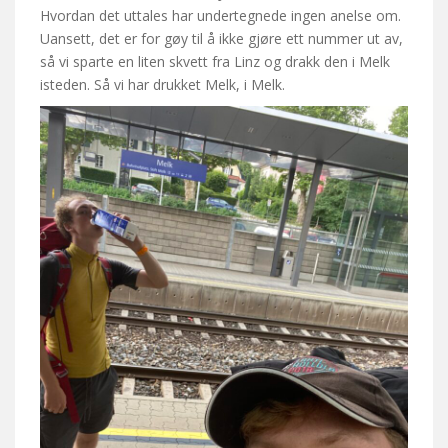
Hvordan det uttales har undertegnede ingen anelse om.
Uansett, det er for gøy til å ikke gjøre ett nummer ut av,
så vi sparte en liten skvett fra Linz og drakk den i Melk
isteden. Så vi har drukket Melk, i Melk.