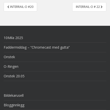
Post
INTERRAIL-O #20
INTERRAIL-O # 22
navigation
10Mila 2025
Faddermiddag – “Chromecast med gutta”
Onstek
O-Ringen
Onstek 20.05
Bildekarusell
Blogginnlegg