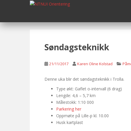
S
k
i
p
t
o
m
Søndagsteknikk
a
i
n
21/11/2017
Karen Oline Kolstad
Påme
c
o
Denne uka blir det søndagsteknikk i Trolla.
n
Type økt: Gaflet o-intervall (6 drag)
t
Lengde: 4,6 – 5,7 km
e
Målestokk: 1:10 000
n
Parkering her
t
Oppmøte på Lille-p kl. 10.00
Husk kartplast