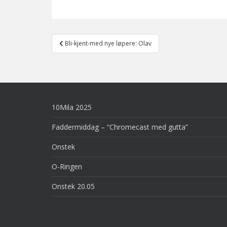
Post
Bli-kjent-med nye løpere: Olav
navigation
10Mila 2025
Faddermiddag – “Chromecast med gutta”
Onstek
O-Ringen
Onstek 20.05